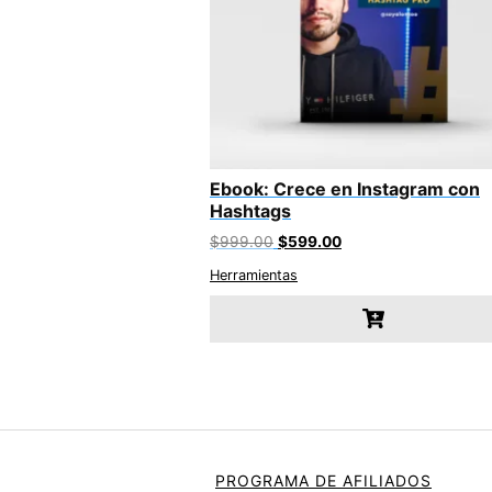
Ebook: Crece en Instagram con
Hashtags
Original
Current
$
999.00
$
599.00
price
price
Herramientas
was:
is:
$999.00.
$599.00.
PROGRAMA DE AFILIADOS