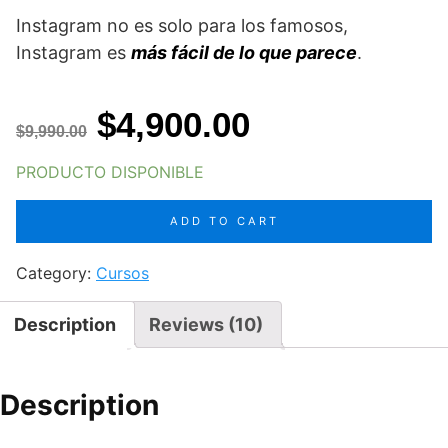
Instagram no es solo para los famosos,
Instagram es
más fácil de lo que parece
.
Original
Current
$
4,900.00
$
9,990.00
price
price
PRODUCTO DISPONIBLE
was:
is:
Instalogia
ADD TO CART
$9,990.00.
$4,900.00.
2.0
quantity
Category:
Cursos
Description
Reviews (10)
Description