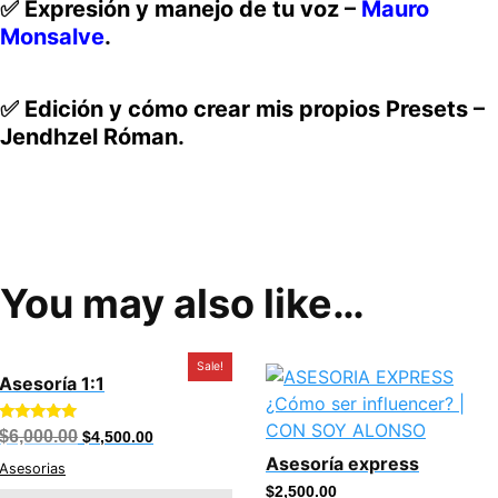
✅
Expresión y manejo de tu voz
–
Mauro
Monsalve
.
✅
Edición y cómo crear mis propios Presets
–
Jendhzel Róman
.
You may also like…
Sale!
Asesoría 1:1
Original
Current
Rated
$
6,000.00
$
4,500.00
5.00
price
price
Asesoría express
out of 5
was:
is:
Asesorias
$6,000.00.
$4,500.00.
$
2,500.00