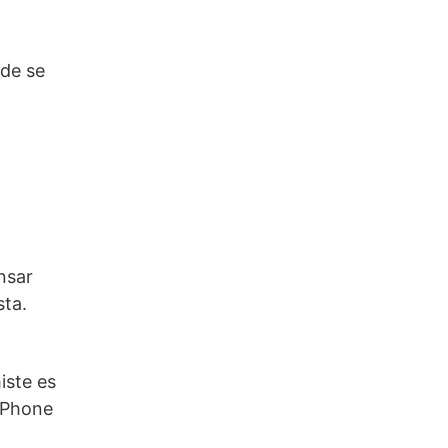
nde se
nsar
sta.
iste es
iPhone