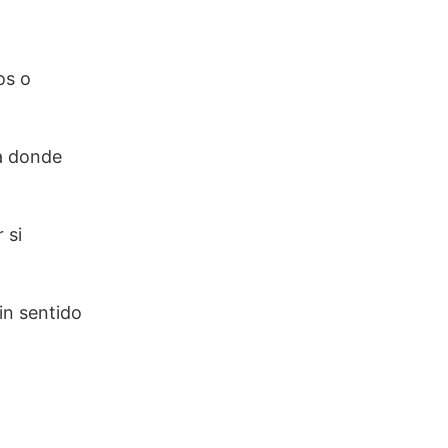
os o
ia donde
 si
in sentido