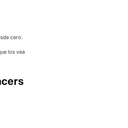
esde cero.
ue los vea
ncers