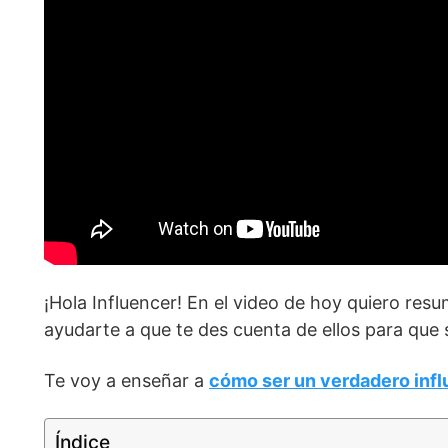
¡Hola Influencer! En el video de hoy quiero resu
ayudarte a que te des cuenta de ellos para que
Te voy a enseñar a
cómo ser un verdadero infl
Índice