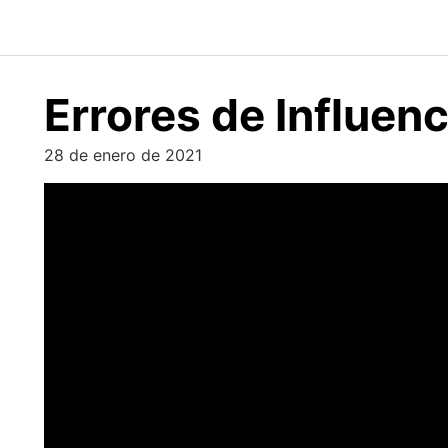
Saltar
al
contenido
Errores de Influen
28 de enero de 2021